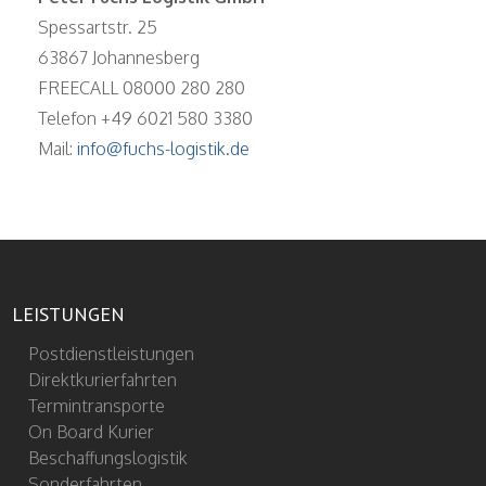
Spessartstr. 25
63867 Johannesberg
FREECALL 08000 280 280
Telefon +49 6021 580 3380
Mail:
info@fuchs-logistik.de
LEISTUNGEN
Postdienstleistungen
Direktkurierfahrten
Termintransporte
On Board Kurier
Beschaffungslogistik
Sonderfahrten