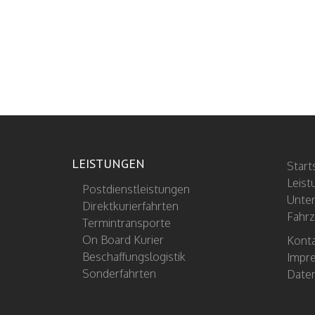
LEISTUNGEN
Start
Leist
Postdienstleistungen
Unte
Direktkurierfahrten
Fahrz
Termintransporte
On Board Kurier
Kont
Beschaffungslogistik
Impr
Sonderfahrten
Daten