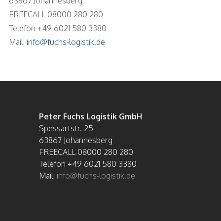
63867 Johannesberg
FREECALL 08000 280 280
Telefon +49 6021 580 3380
Mail:
info@fuchs-logistik.de
Peter Fuchs Logistik GmbH
Spessartstr. 25
63867 Johannesberg
FREECALL 08000 280 280
Telefon +49 6021 580 3380
Mail:
info@fuchs-logistik.de