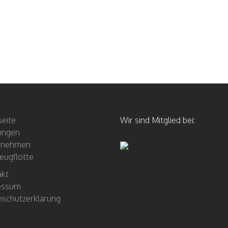
seite
Wir sind Mitglied bei:
ungen
rnehmen
eugflotte
akt
essum
schutzerklärung